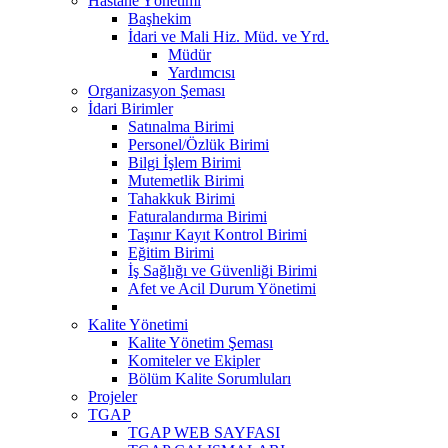
Hastane Yönetimi
Başhekim
İdari ve Mali Hiz. Müd. ve Yrd.
Müdür
Yardımcısı
Organizasyon Şeması
İdari Birimler
Satınalma Birimi
Personel/Özlük Birimi
Bilgi İşlem Birimi
Mutemetlik Birimi
Tahakkuk Birimi
Faturalandırma Birimi
Taşınır Kayıt Kontrol Birimi
Eğitim Birimi
İş Sağlığı ve Güvenliği Birimi
Afet ve Acil Durum Yönetimi
Kalite Yönetimi
Kalite Yönetim Şeması
Komiteler ve Ekipler
Bölüm Kalite Sorumluları
Projeler
TGAP
TGAP WEB SAYFASI