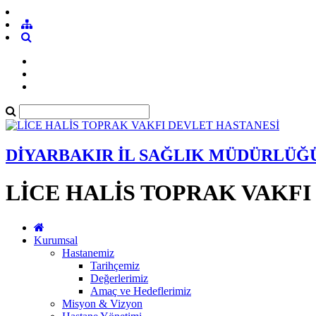
DİYARBAKIR İL SAĞLIK MÜDÜRLÜĞ
LİCE HALİS TOPRAK VAKFI
Kurumsal
Hastanemiz
Tarihçemiz
Değerlerimiz
Amaç ve Hedeflerimiz
Misyon & Vizyon