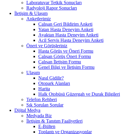
Laboratuvar Tetkik Sonuçları
Radyoloji Rapor Sonuçları
İletişim & Ulaşım
Anketlerimiz
Çalışan Geri Bildirim Anketi
Yatan Hasta Deneyim Anketi
Ayaktan Hasta Deneyim Anketi
Acil Servis Hasta Deneyim Anketi
Öneri ve Görüşleriniz
Hasta Görüş ve Öneri Formu
Çalışan Görüş Öneri Formu
Çalışan İletişim Formu
Genel Bilgi ve İletişim Formu
Ulaşım
Nasıl Gidilir?
Otopark Alanları
Harita
Halk Otobüsü Güzergah ve Durak Bilgileri
Telefon Rehberi
Sık Sorulan Sorular
Dijital Medya
Medyada Biz
İletişim & Tanıtım Faaliyetleri
E-Bülten
Toplantı ve Organizasyonlar