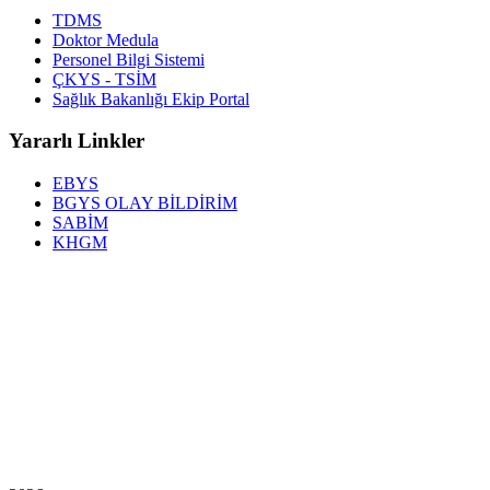
TDMS
Doktor Medula
Personel Bilgi Sistemi
ÇKYS - TSİM
Sağlık Bakanlığı Ekip Portal
Yararlı Linkler
EBYS
BGYS OLAY BİLDİRİM
SABİM
KHGM