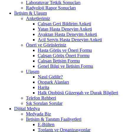
Laboratuvar Tetkik Sonuçları
Radyoloji Rapor Sonuçları
İletişim & Ulaşım
Anketlerimiz
Çalışan Geri Bildirim Anketi
Yatan Hasta Deneyim Anketi
Ayaktan Hasta Deneyim Anketi
Acil Servis Hasta Deneyim Anketi
Öneri ve Görüşleriniz
Hasta Görüş ve Öneri Formu
Çalışan Görüş Öneri Formu
Çalışan İletişim Formu
Genel Bilgi ve İletişim Formu
Ulaşım
Nasıl Gidilir?
Otopark Alanları
Harita
Halk Otobüsü Güzergah ve Durak Bilgileri
Telefon Rehberi
Sık Sorulan Sorular
Dijital Medya
Medyada Biz
İletişim & Tanıtım Faaliyetleri
E-Bülten
Toplantı ve Organizasyonlar