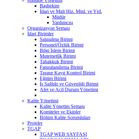
Hastane Yönetimi
Başhekim
İdari ve Mali Hiz. Müd. ve Yrd.
Müdür
Yardımcısı
Organizasyon Şeması
İdari Birimler
Satınalma Birimi
Personel/Özlük Birimi
Bilgi İşlem Birimi
Mutemetlik Birimi
Tahakkuk Birimi
Faturalandırma Birimi
Taşınır Kayıt Kontrol Birimi
Eğitim Birimi
İş Sağlığı ve Güvenliği Birimi
Afet ve Acil Durum Yönetimi
Kalite Yönetimi
Kalite Yönetim Şeması
Komiteler ve Ekipler
Bölüm Kalite Sorumluları
Projeler
TGAP
TGAP WEB SAYFASI