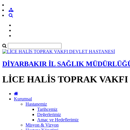
DİYARBAKIR İL SAĞLIK MÜDÜRLÜĞ
LİCE HALİS TOPRAK VAKFI
Kurumsal
Hastanemiz
Tarihçemiz
Değerlerimiz
Amaç ve Hedeflerimiz
Misyon & Vizyon